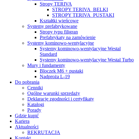
Stropy TERIVA
STROPY TERIVA_BELKI
STROPY TERIVA_PUSTAKI
Kształtki wieńcowe
Systemy prefabrykowane
Stropy typu filigran
Prefabrykaty na zamówienie
Systemy kominowo-wentylacyjne
Systemy kominowo-wentylacyjne Westal
Standard
Systemy kominowo-wentylacyjne Westal Turbo
Mury i fundamenty
Bloczek M6 + pustaki
Nadproża L-19
Do pobrania
Cenniki
Ogólne warunki sprzedaży
Deklaracje zgodności i certyfikaty
Katalogi
Porady
Gdzie kupić
Kariera
Aktualności
REKRUTACJA
Kontakt