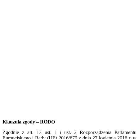
Klauzula zgody – RODO
Zgodnie z art. 13 ust. 1 i ust. 2 Rozporządzenia Parlamentu
Europejskiego i Rady (UE) 2016/679 z dnia 27 kwietnia 2016 r. w