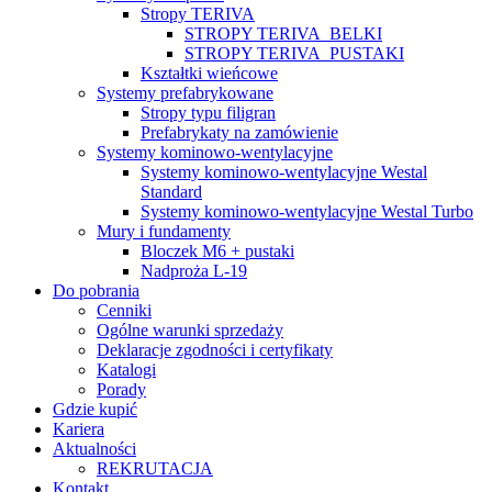
Stropy TERIVA
STROPY TERIVA_BELKI
STROPY TERIVA_PUSTAKI
Kształtki wieńcowe
Systemy prefabrykowane
Stropy typu filigran
Prefabrykaty na zamówienie
Systemy kominowo-wentylacyjne
Systemy kominowo-wentylacyjne Westal
Standard
Systemy kominowo-wentylacyjne Westal Turbo
Mury i fundamenty
Bloczek M6 + pustaki
Nadproża L-19
Do pobrania
Cenniki
Ogólne warunki sprzedaży
Deklaracje zgodności i certyfikaty
Katalogi
Porady
Gdzie kupić
Kariera
Aktualności
REKRUTACJA
Kontakt