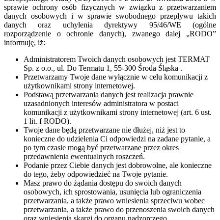
sprawie ochrony osób fizycznych w związku z przetwarzaniem
danych osobowych i w sprawie swobodnego przepływu takich
danych oraz uchylenia dyrektywy 95/46/WE (ogólne
rozporządzenie o ochronie danych), zwanego dalej „RODO”
informuję, iż:
Administratorem Twoich danych osobowych jest TERMAT
Sp. z o.o., ul. Do Termatu 1, 55-300 Środa Śląska .
Przetwarzamy Twoje dane wyłącznie w celu komunikacji z
użytkownikami strony internetowej.
Podstawą przetwarzania danych jest realizacja prawnie
uzasadnionych interesów administratora w postaci
komunikacji z użytkownikami strony internetowej (art. 6 ust.
1 lit. f RODO).
Twoje dane będą przetwarzane nie dłużej, niż jest to
konieczne do udzielenia Ci odpowiedzi na zadane pytanie, a
po tym czasie mogą być przetwarzane przez okres
przedawnienia ewentualnych roszczeń.
Podanie przez Ciebie danych jest dobrowolne, ale konieczne
do tego, żeby odpowiedzieć na Twoje pytanie.
Masz prawo do żądania dostępu do swoich danych
osobowych, ich sprostowania, usunięcia lub ograniczenia
przetwarzania, a także prawo wniesienia sprzeciwu wobec
przetwarzania, a także prawo do przenoszenia swoich danych
oraz wniesienia skargi do organu nadzorczego.