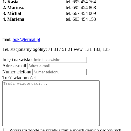
1. Kasia
tel. 695 454 764
2. Mariusz
tel. 695 454 868
3. Michał
tel. 667 454 009
4. Marlena
tel. 603 454 153
mail:
bok@termat.pl
Tel. stacjonarny ogólny: 71 317 51 21 wew. 131-133, 135
Imię i nazwisko
Adres e-mail
Numer telefonu
Treść wiadomości...
Wyrażam zgodę na przetwarzanie moich danych osobowych