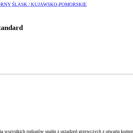
GÓRNY ŚLĄSK / KUJAWSKO-POMORSKIE
tandard
 wszystkich rodzajów spalin z urządzeń grzewczych z otwartą komorą