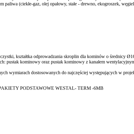
aliwa (ciekłe-gaz, olej opałowy, stałe - drewno, ekogroszek, węgiel, 
k wyczystki, kształtka odprowadzania skroplin dla kominów o średnicy
: pustak kominowy oraz pustak kominowy z kanałem wentylacyjnym, p
nych wymiarach dostosowanych do najczęściej występujących w proje