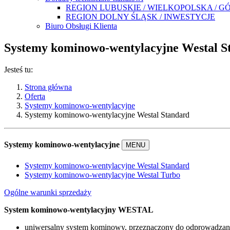
REGION LUBUSKIE / WIELKOPOLSKA / 
REGION DOLNY ŚLĄSK / INWESTYCJE
Biuro Obsługi Klienta
Systemy kominowo-wentylacyjne Westal S
Jesteś tu:
Strona główna
Oferta
Systemy kominowo-wentylacyjne
Systemy kominowo-wentylacyjne Westal Standard
Systemy kominowo-wentylacyjne
MENU
Systemy kominowo-wentylacyjne Westal Standard
Systemy kominowo-wentylacyjne Westal Turbo
Ogólne warunki sprzedaży
System kominowo-wentylacyjny WESTAL
uniwersalny system kominowy, przeznaczony do odprowadzania