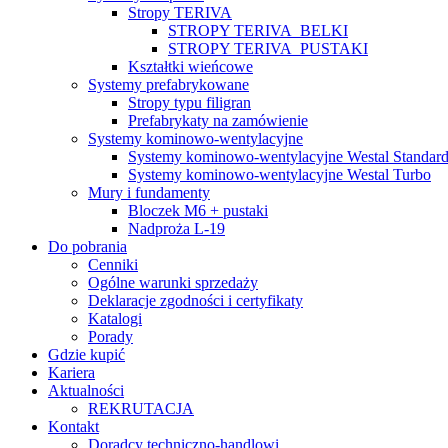
Stropy TERIVA
STROPY TERIVA_BELKI
STROPY TERIVA_PUSTAKI
Kształtki wieńcowe
Systemy prefabrykowane
Stropy typu filigran
Prefabrykaty na zamówienie
Systemy kominowo-wentylacyjne
Systemy kominowo-wentylacyjne Westal Standar
Systemy kominowo-wentylacyjne Westal Turbo
Mury i fundamenty
Bloczek M6 + pustaki
Nadproża L-19
Do pobrania
Cenniki
Ogólne warunki sprzedaży
Deklaracje zgodności i certyfikaty
Katalogi
Porady
Gdzie kupić
Kariera
Aktualności
REKRUTACJA
Kontakt
Doradcy techniczno-handlowi