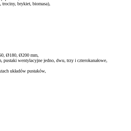
trociny, brykiet, biomasa),
 Ø160, Ø180, Ø200 mm,
ustaki wentylacyjne jedno, dwu, trzy i czterokanałowe,
ktach układów pustaków,