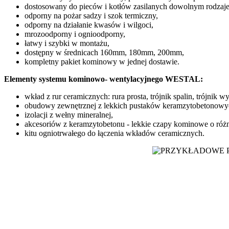
dostosowany do pieców i kotłów zasilanych dowolnym rodzajem p
odporny na pożar sadzy i szok termiczny,
odporny na działanie kwasów i wilgoci,
mrozoodporny i ognioodporny,
łatwy i szybki w montażu,
dostępny w średnicach 160mm, 180mm, 200mm,
kompletny pakiet kominowy w jednej dostawie.
Elementy systemu kominowo- wentylacyjnego WESTAL:
wkład z rur ceramicznych: rura prosta, trójnik spalin, trójni
obudowy zewnętrznej z lekkich pustaków keramzytobetonowych
izolacji z wełny mineralnej,
akcesoriów z keramzytobetonu - lekkie czapy kominowe o róż
kitu ogniotrwałego do łączenia wkładów ceramicznych.